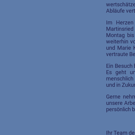
wertschätz
Abläufe ver
Im Herzen 
Martinsrie
Montag bis
weiterhin v
und Marie K
vertraute B
Ein Besuch b
Es geht um
menschlich 
und in Zukun
Gerne nehm
unsere Arbe
persönlich b
Ihr Team d