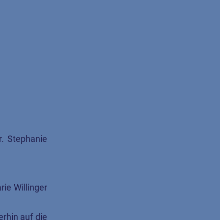
r. Stephanie
:
ie Willinger
erhin auf die